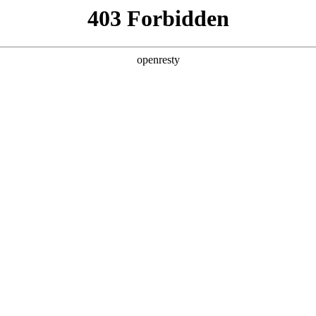
产品及服务
行业解决方案
合作伙伴
投资者关系
文简称“blb百乐博数码”、“我们”和“我们的”）深知隐私对您的
《隐私政策》（下文简称“本政策”）。本政策阐述了blb百乐博数码如何处理
信息可能由blb百乐博数码在补充政策中，或者在收集数据时提供的
：